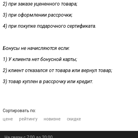
2) при заказе уцененного товара;
3) при оформлении рассрочки;
4) при покупке подарочного сертификата.
Бонусы не начисляются если:
1) У клиента нет бонусной карты;
2)
клиент отказался от товара или вернул товар;
3) товар куплен в рассрочку или кредит.
Сортировать по:
цене
рейтингу
новизне
скидке
На связи с 7:00 до 20:00