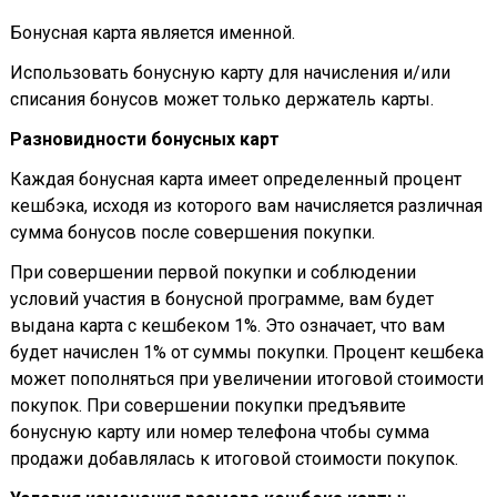
Бонусная карта является именной.
Использовать бонусную карту для начисления и/или
списания бонусов может только держатель карты.
Разновидности бонусных карт
Каждая бонусная карта имеет определенный процент
кешбэка, исходя из которого вам начисляется различная
сумма бонусов после совершения покупки.
При совершении первой покупки и соблюдении
условий участия в бонусной программе, вам будет
выдана карта с кешбеком 1%. Это означает, что вам
будет начислен 1% от суммы покупки. Процент кешбека
может пополняться при увеличении итоговой стоимости
покупок. При совершении покупки предъявите
бонусную карту или номер телефона чтобы сумма
продажи добавлялась к итоговой стоимости покупок.