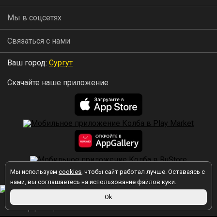
Мы в соцсетях
Связаться с нами
Ваш город:
Сургут
Скачайте наше приложение
Мы используем
cookies
, чтобы сайт работал лучше. Оставаясь с
2026 © Колба
нами, вы соглашаетесь на использование файлов куки.
Вы принимаете условия политики в отношении обработки
Ok
персональных данных
каждый раз, когда оставляете свои данные в
любой форме обратной связи на сайте kolba.ru.