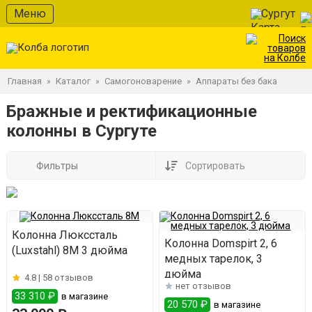
Меню
Сургут
Главная
Каталог
Самогоноварение
Аппараты без бака
»
»
»
Бражные и ректификационные
колонны в Сургуте
Фильтры
Сортировать
Колонна Люкссталь
Колонна Domspirt 2, 6
(Luxstahl) 8М 3 дюйма
медных тарелок, 3
дюйма
4.8 |
58 отзывов
нет отзывов
33 310 ₽
в магазине
20 570 ₽
в магазине