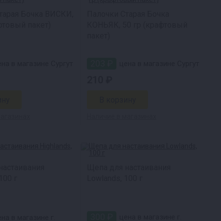
тарая Бочка ВИСКИ,
Палочки Старая Бочка
фтовый пакет)
КОНЬЯК, 50 гр (крафтовый
пакет)
203 ₽
на в магазине Сургут
цена в магазине Сургут
210 ₽
магазинах
Наличие в магазинах
настаивания
Щепа для настаивания
100 г
Lowlands, 100 г
300 ₽
цена в магазине г.
на в магазине г.