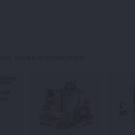
ки, также интересуется:
 для
ски