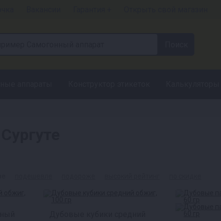
очка
Вакансии
Гарантия +
Открыть свой магазин
ные аппараты
Конструктор этикеток
Калькуляторы
 Сургуте
ые
подешевле
подороже
высокий рейтинг
по скидке
ьный
Дубовые кубики средний